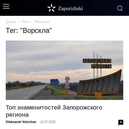
Zaporizhski
Домой
Теги
"Ворскла"
Тег: "Ворскла"
Топ знаменитостей Запорожского
региона
Oleksandr Volochan
-
11.07.2023
0