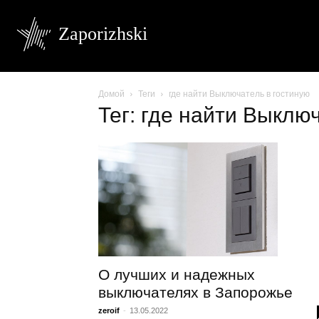
Zaporizhski
Домой
Теги
где найти Выключатель в гостиную
Тег: где найти Выклю
О лучших и надежных
выключателях в Запорожье
zeroif
-
13.05.2022