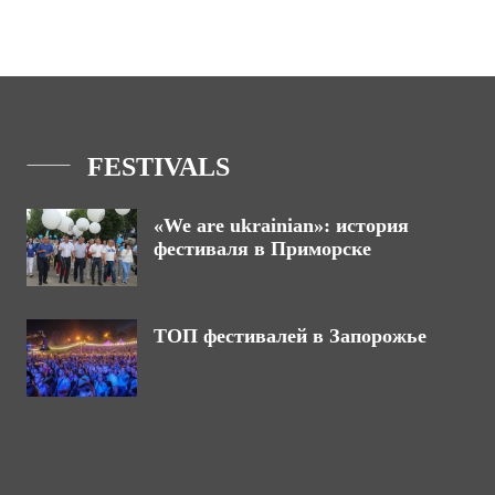
FESTIVALS
«We are ukrainian»: история
фестиваля в Приморске
ТОП фестивалей в Запорожье