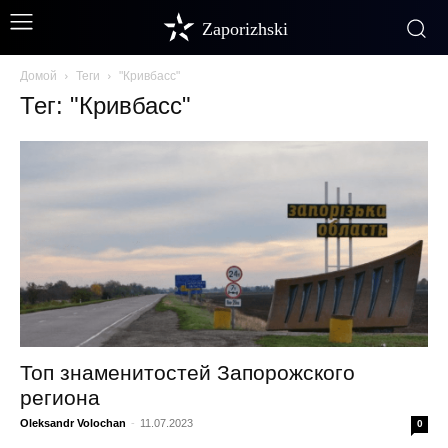
Zaporizhski
Домой
Теги
"Кривбасс"
Тег: "Кривбасс"
Топ знаменитостей Запорожского
региона
Oleksandr Volochan
-
11.07.2023
0