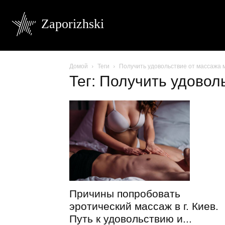
Zaporizhski
Домой
Теги
Получить удовольствие от массажа м
Тег: Получить удовол
Причины попробовать
эротический массаж в г. Киев.
Путь к удовольствию и...