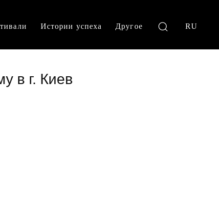
тивали
Истории успеха
Другое
RU
у в г. Киев