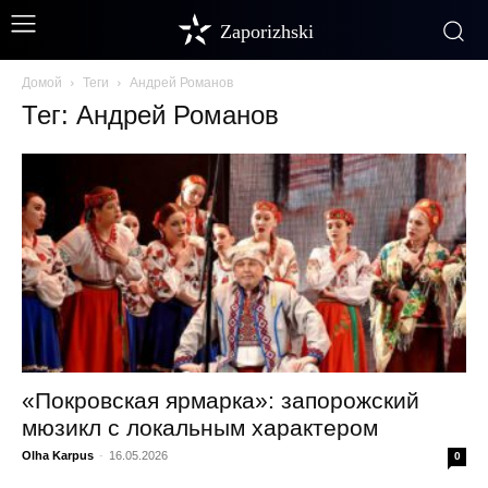
Zaporizhski
Домой
Теги
Андрей Романов
Тег: Андрей Романов
«Покровская ярмарка»: запорожский
мюзикл с локальным характером
Olha Karpus
-
16.05.2026
0