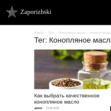
Zaporizhski
Домой
Теги
Конопляное масло — ценный продук
Тег: Конопляное мас
Как выбрать качественное
конопляное масло
admin
-
13.06.2024