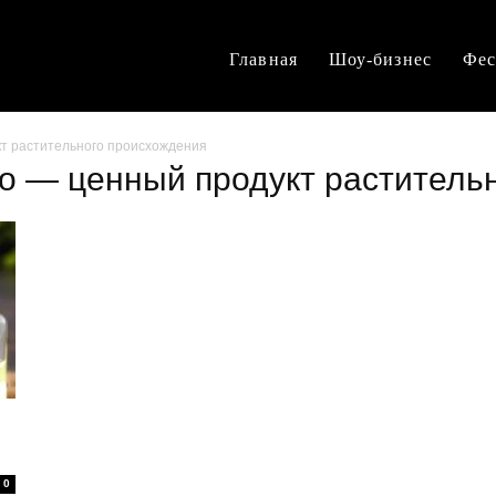
Главная
Шоу-бизнес
Фес
т растительного происхождения
ло — ценный продукт раститель
0