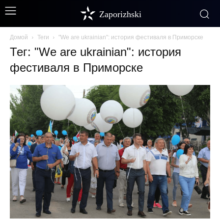
Zaporizhski
Домой
Теги
"We are ukrainian": история фестиваля в Приморске
Тег: "We are ukrainian": история
фестиваля в Приморске