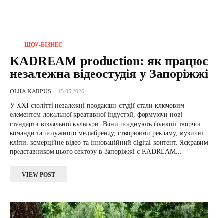
ШОУ-БІЗНЕС
KADREAM production: як працює
незалежна відеостудія у Запоріжжі
OLHA KARPUS
-
15.05.2026
У XXI столітті незалежні продакшн-студії стали ключовим
елементом локальної креативної індустрії, формуючи нові
стандарти візуальної культури. Вони поєднують функції творчої
команди та потужного медіабренду, створюючи рекламу, музичні
кліпи, комерційне відео та інноваційний digital-контент. Яскравим
представником цього сектору в Запоріжжі є KADREAM...
VIEW POST