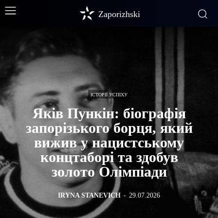
Zaporizhski
ІСТОРІЇ УСПІХУ
Яків Пункін: біографія
запорізького борця, який
вижив у нацистському
концтаборі та здобув
золото Олімпіади
IRYNA STANEVICH
-
29.07.2026