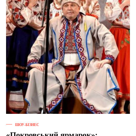
ШОУ-БІЗНЕС
«Покровський ярмарок»: