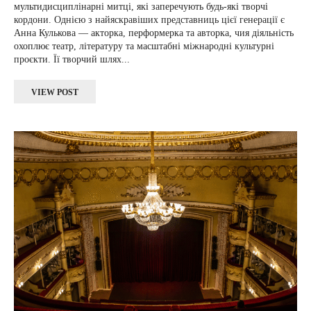
мультидисциплінарні митці, які заперечують будь-які творчі
кордони. Однією з найяскравіших представниць цієї генерації є
Анна Кулькова — акторка, перформерка та авторка, чия діяльність
охоплює театр, літературу та масштабні міжнародні культурні
проєкти. Її творчий шлях...
VIEW POST