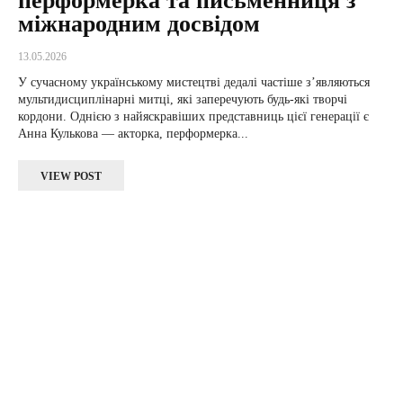
перформерка та письменниця з
міжнародним досвідом
13.05.2026
У сучасному українському мистецтві дедалі частіше з’являються
мультидисциплінарні митці, які заперечують будь-які творчі
кордони. Однією з найяскравіших представниць цієї генерації є
Анна Кулькова — акторка, перформерка...
VIEW POST