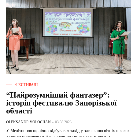
ФЕСТИВАЛІ
“Найрозумніший фантазер”:
історія фестивалю Запорізької
області
OLEKSANDR VOLOCHAN
-
03.08.2023
У Мелітополя щорічно відбувався захід у загальноосвітніх школах
з метою популяризації культури читання серед молодого