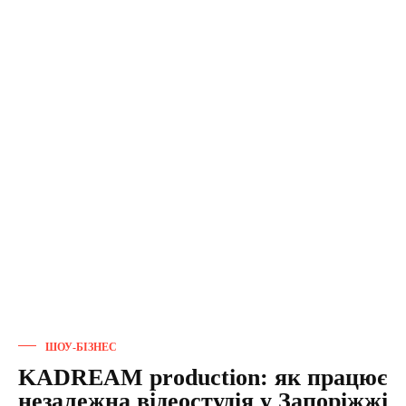
ШОУ-БІЗНЕС
KADREAM production: як працює
незалежна відеостудія у Запоріжжі