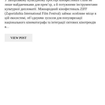
У запорізькому культурному просторі кінофестивалі стали не
лише майданчиками для прем’єр, а й потужними інструментами
культурної дипломатії. Міжнародний кінофестиваль ZIFF
(Zaporizhzhia International Film Festival) займає особливе місце в
цій екосистемі, об’єднуючи зусилля для популяризації
національного кінематографа та інтеграції світових кінотрендів
в...
VIEW POST