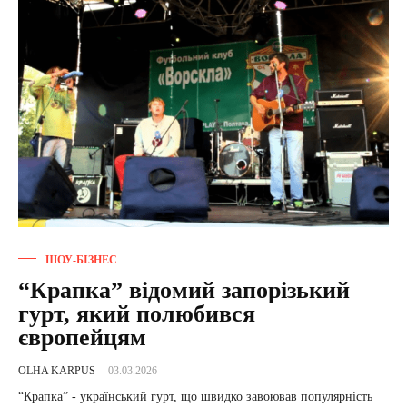
ШОУ-БІЗНЕС
“Крапка” відомий запорізький
гурт, який полюбився
європейцям
OLHA KARPUS
-
03.03.2026
“Крапка” - український гурт, що швидко завоював популярність