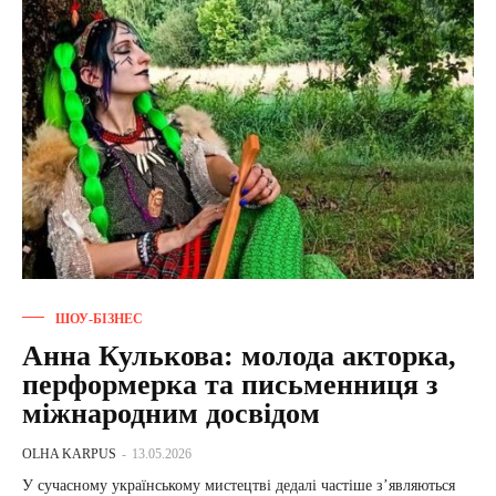
ШОУ-БІЗНЕС
Анна Кулькова: молода акторка,
перформерка та письменниця з
міжнародним досвідом
OLHA KARPUS
-
13.05.2026
У сучасному українському мистецтві дедалі частіше з’являються