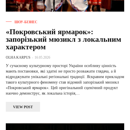
ШОУ-БІЗНЕС
«Покровський ярмарок»:
запорізький мюзикл з локальним
характером
OLHA KARPUS
-
16.05.2026
У сучасному культурному просторі України особливу цінність
мають постановки, які здатні не просто розважати глядача, а й
відроджувати унікальні регіональні традиції. Яскравим прикладом
такого культурного феномену став відомий запорізький мюзикл
«Покровський ярмарок». Цей оригінальний сценічний продукт
наочно демонструє, як локальна історія,...
VIEW POST