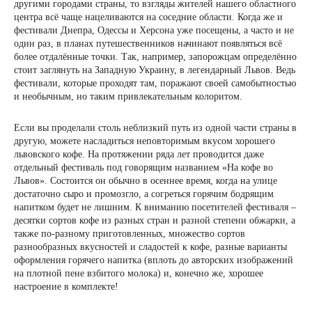
другими городами страны, то взгляды жителей нашего областного
центра всё чаще нацеливаются на соседние области. Когда же и
фестивали Днепра, Одессы и Херсона уже посещены, а часто и не
один раз, в планах путешественников начинают появляться всё
более отдалённые точки. Так, например, запорожцам определённо
стоит заглянуть на Западную Украину, в легендарный Львов. Ведь
фестивали, которые проходят там, поражают своей самобытностью
и необычным, но таким привлекательным колоритом.
Если вы проделали столь неблизкий путь из одной части страны в
другую, можете насладиться неповторимым вкусом хорошего
львовского кофе. На протяжении ряда лет проводится даже
отдельный фестиваль под говорящим названием «На кофе во
Львов». Состоится он обычно в осеннее время, когда на улице
достаточно сыро и промозгло, а согреться горячим бодрящим
напитком будет не лишним. К вниманию посетителей фестиваля –
десятки сортов кофе из разных стран и разной степени обжарки, а
также по-разному приготовленных, множество сортов
разнообразных вкусностей и сладостей к кофе, разные варианты
оформления горячего напитка (вплоть до авторских изображений
на плотной пене взбитого молока) и, конечно же, хорошее
настроение в комплекте!