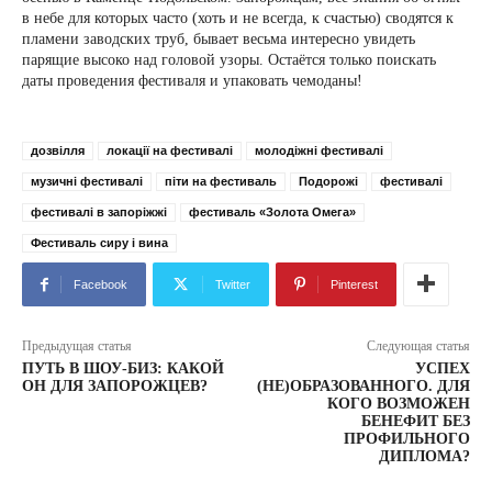
в небе для которых часто (хоть и не всегда, к счастью) сводятся к
пламени заводских труб, бывает весьма интересно увидеть
парящие высоко над головой узоры. Остаётся только поискать
даты проведения фестиваля и упаковать чемоданы!
дозвілля
локації на фестивалі
молодіжні фестивалі
музичні фестивалі
піти на фестиваль
Подорожі
фестивалі
фестивалі в запоріжжі
фестиваль «Золота Омега»
Фестиваль сиру і вина
Facebook
Twitter
Pinterest
Предыдущая статья
Следующая статья
ПУТЬ В ШОУ-БИЗ: КАКОЙ
УСПЕХ
ОН ДЛЯ ЗАПОРОЖЦЕВ?
(НЕ)ОБРАЗОВАННОГО. ДЛЯ
КОГО ВОЗМОЖЕН
БЕНЕФИТ БЕЗ
ПРОФИЛЬНОГО
ДИПЛОМА?