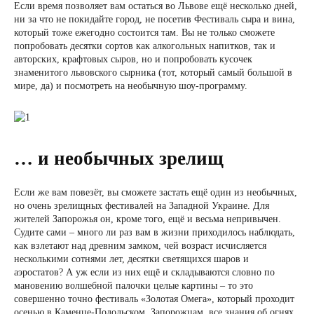
Если время позволяет вам остаться во Львове ещё несколько дней,
ни за что не покидайте город, не посетив Фестиваль сыра и вина,
который тоже ежегодно состоится там. Вы не только сможете
попробовать десятки сортов как алкогольных напитков, так и
авторских, крафтовых сыров, но и попробовать кусочек
знаменитого львовского сырника (тот, который самый большой в
мире, да) и посмотреть на необычную шоу-программу.
… и необычных зрелищ
Если же вам повезёт, вы сможете застать ещё один из необычных,
но очень зрелищных фестивалей на Западной Украине. Для
жителей Запорожья он, кроме того, ещё и весьма непривычен.
Судите сами – много ли раз вам в жизни приходилось наблюдать,
как взлетают над древним замком, чей возраст исчисляется
несколькими сотнями лет, десятки светящихся шаров и
аэростатов? А уж если из них ещё и складываются словно по
мановению волшебной палочки целые картины – то это
совершенно точно фестиваль «Золотая Омега», который проходит
осенью в Каменце-Подольском. Запорожцам, все знания об огнях