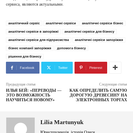
сервиса, являются актуальными.
аналітичний сервіс
аналітичні сервіси
аналітичні сервіси бізнес
аналітичні сервіси в запоріжжі
аналітичні сервіси для бізнесу
аналітичні сервіси для підприємства
аналітичні сервіси запоріжжя
бізнес компанії запоріжжя
допомога бізнесу
рішення для бізнесу
Facebook
Twitter
Pinterest
Предыдущая статья
Следующая статья
ИЛЬЯ БЕЙ: «ПЕРЕВОДЫ —
КАК ОПРЕДЕЛИТЬ САМУЮ
ЭТО ВОЗМОЖНОСТЬ
ДОРОГУЮ ДРЕВЕСИНУ НА
НАУЧИТЬСЯ НОВОМУ»
ЭЛЕКТРОННЫХ ТОРГАХ
Lilia Martunyuk
Юриспруденція, історія Одеси