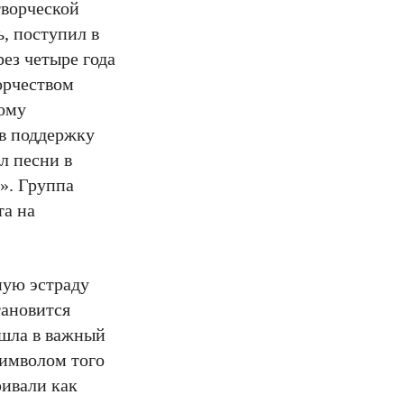
творческой
, поступил в
ез четыре года
орчеством
тому
 в поддержку
л песни в
». Группа
та на
ную эстраду
тановится
ышла в важный
символом того
ривали как