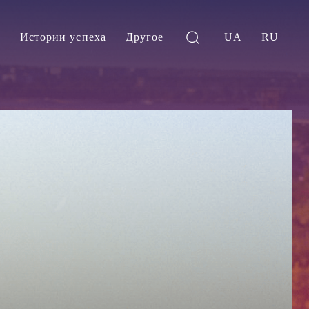
и
Истории успеха
Другое
UA
RU