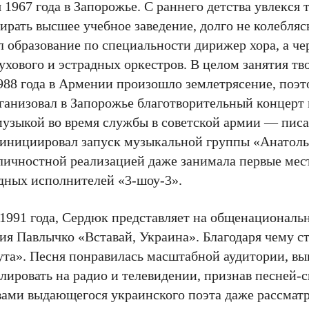
1967 года в Запорожье. С раннего детства увлекся 
рать высшее учебное заведение, долго не колеблясь
образование по специальности дирижер хора, а чер
хового и эстрадных оркестров. В целом занятия тв
1988 года в Армении произошло землетрясение, поэ
ганизовал в Запорожье благотворительный концерт
узыкой во время службы в советской армии — писа
 инициировал запуск музыкальной группы «Анатоль
 личностной реализацией даже занимала первые мес
дных исполнителей «3-шоу-3».
е 1991 года, Сердюк представляет на общенациональ
я Павлычко «Вставай, Украина». Благодаря чему с
ута». Песня понравилась масштабной аудитории, в
нслировать на радио и телевидении, признав песней-
вами выдающегося украинского поэта даже рассмат