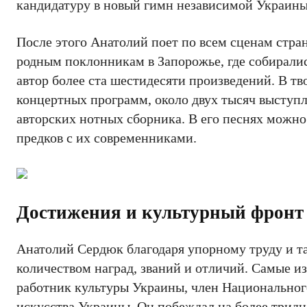
кандидатуру в новый гимн независимой Украины
После этого Анатолий поет по всем сценам стра
родным поклонникам в Запорожье, где собиралис
автор более ста шестидесяти произведений. В тв
концертных программ, около двух тысяч выступл
авторских нотных сборника. В его песнях можно
предков с их современниками.
Достижения и культурный фронт
Анатолий Сердюк благодаря упорному труду и т
количеством наград, званий и отличий. Самые и
работник культуры Украины, член Национальног
искусства Украины. Он побеждал на более тридц