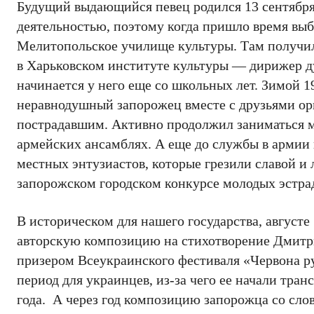
Будущий выдающийся певец родился 13 сентября 
деятельностью, поэтому когда пришло время выби
Мелитопольское училище культуры. Там получил 
в Харьковском институте культуры — дирижер ду
начинается у него еще со школьных лет. Зимой 
неравнодушный запорожец вместе с друзьями ор
пострадавшим. Активно продолжил заниматься м
армейских ансамблях. А еще до службы в армии
местных энтузиастов, которые грезили славой и
запорожском городском конкурсе молодых эстра
В историческом для нашего государства, август
авторскую композицию на стихотворение Дмитри
призером Всеукраинского фестиваля «Червона р
период для украинцев, из-за чего ее начали тра
года. А через год композицию запорожца со сло