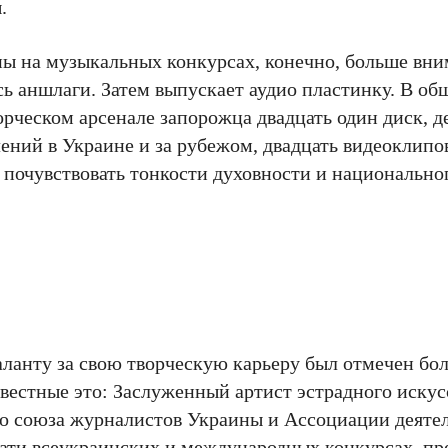
.
ны на музыкальных конкурсах, конечно, больше вни
ь аншлаги. Затем выпускает аудио пластинку. В об
орческом арсенале запорожца двадцать один диск, д
ений в Украине и за рубежом, двадцать видеоклипо
 почувствовать тонкости духовности и национально
аланту за свою творческую карьеру был отмечен б
звестные это: Заслуженный артист эстрадного иску
о союза журналистов Украины и Ассоциации деятел
ати всеукраинских и международных конкурсах, пр