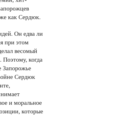
 запорожцев
 же как Сердюк.
дей. Он едва ли
ея при этом
делал весомый
. Поэтому, когда
е Запорожье
 войне Сердюк
нте,
инимает
вое и моральное
озиции, которые