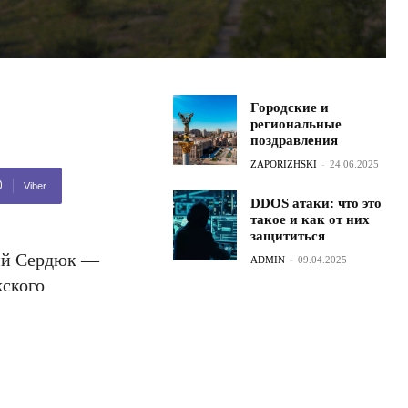
Городские и
региональные
поздравления
ZAPORIZHSKI
-
24.06.2025
Viber
DDOS атаки: что это
такое и как от них
защититься
лий Сердюк —
ADMIN
-
09.04.2025
жского