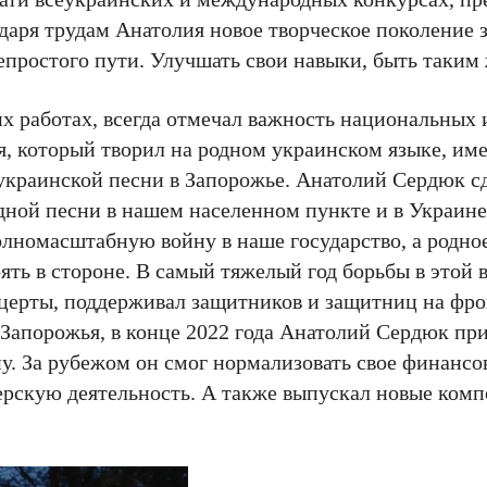
даря трудам Анатолия новое творческое поколение
непростого пути. Улучшать свои навыки, быть таким
х работах, всегда отмечал важность национальных и
я, который творил на родном украинском языке, им
 украинской песни в Запорожье. Анатолий Сердюк с
дной песни в нашем населенном пункте и в Украине
полномасштабную войну в наше государство, а родно
ть в стороне. В самый тяжелый год борьбы в этой
онцерты, поддерживал защитников и защитниц на фро
 Запорожья, в конце 2022 года Анатолий Сердюк пр
у. За рубежом он смог нормализовать свое финансо
ерскую деятельность. А также выпускал новые комп