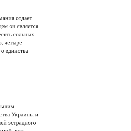
мания отдает
щем он является
есять сольных
в, четыре
го единства
ольшим
сства Украины и
ей эстрадного
емий, хит-