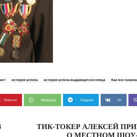
ист
история успеха
история успеха выдающегося певца
Как все начин
Pinterest
WhatsApp
Telegram
VK
З
ТИК-ТОКЕР АЛЕКСЕЙ ПР
О МЕСТНОМ ШОУ-