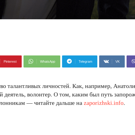
Pinterest
WhatsApp
Telegram
VK
тво талантливых личностей. Как, например, Анато
 деятель, волонтер. О том, каким был путь запоро
клонникам — читайте дальше на
zaporizhski.info
.