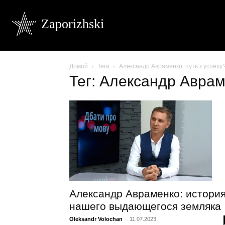
Zaporizhski
Домой
Теги
Александр Авраменко: путь к успеху
Тег: Александр Авраме
Александр Авраменко: истори
нашего выдающегося земляка
Oleksandr Volochan
-
11.07.2023