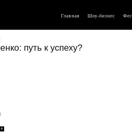
Главная
Шоу-бизнес
Фес
?
нко: путь к успеху?
я
0