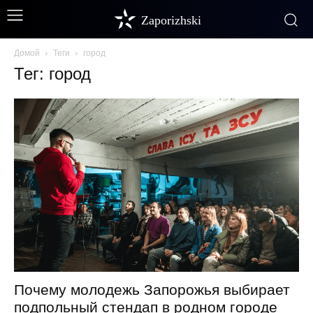
Zaporizhski
Домой
Теги
город
Тег: город
Почему молодежь Запорожья выбирает
подпольный стендап в родном городе