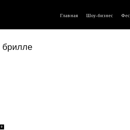
Главная
Шоу-бизнес
Фес
н брилле
0