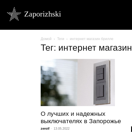
Zaporizhski
Домой
Теги
интернет магазин брилле
Тег: интернет магази
О лучших и надежных
выключателях в Запорожье
zeroif
-
13.05.2022