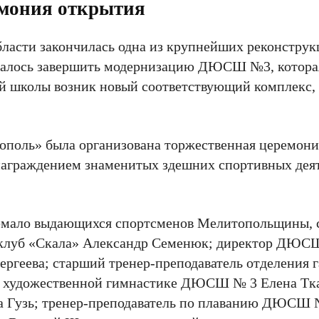
емония открытия
бласти закончилась одна из крупнейших реконстру
 удалось завершить модернизацию ДЮСШ №3, котора
й школы возник новый соответствующий комплекс,
ополь» была организована торжественная церемон
 награждением знаменитых здешних спортивных деят
немало выдающихся спортсменов Мелитопольщины, 
 клуб «Скала» Александр Семенюк; директор ДЮС
ергеева; старший тренер-преподаватель отделени
о художественной гимнастике ДЮСШ № 3 Елена Тка
а Гузь; тренер-преподаватель по плаванию ДЮСШ