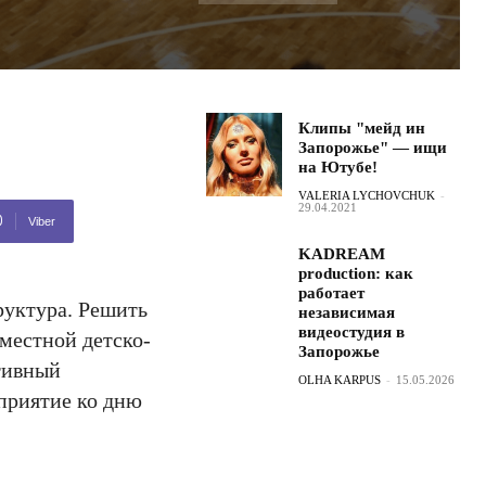
Клипы "мейд ин
Запорожье" — ищи
на Ютубе!
VALERIA LYCHOVCHUK
-
29.04.2021
Viber
KADREAM
production: как
работает
руктура. Решить
независимая
видеостудия в
местной детско-
Запорожье
тивный
OLHA KARPUS
-
15.05.2026
приятие ко дню