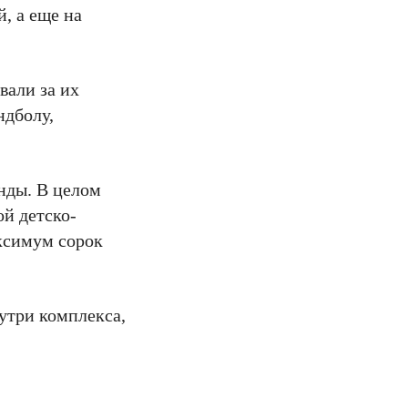
, а еще на
вали за их
ндболу,
нды. В целом
ой детско-
ксимум сорок
утри комплекса,