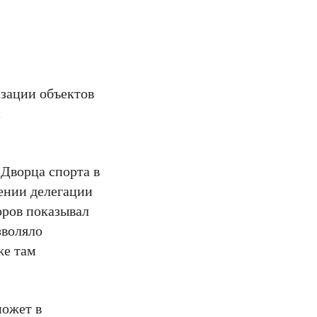
изации объектов
й
Дворца спорта в
ении делегации
оров показывал
зволяло
же там
может в