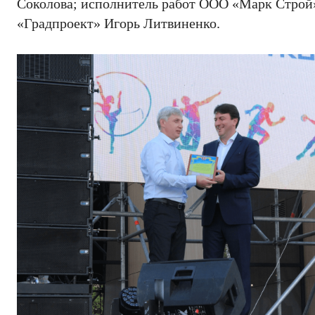
Соколова; исполнитель работ ООО «Марк Стро
«Градпроект» Игорь Литвиненко.