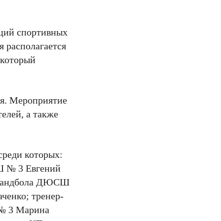
кций спортивных
я располагается
 который
ия. Мероприятие
елей, а также
среди которых:
Ш № 3 Евгений
я гандбола ДЮСШ
ченко; тренер-
 № 3 Марина