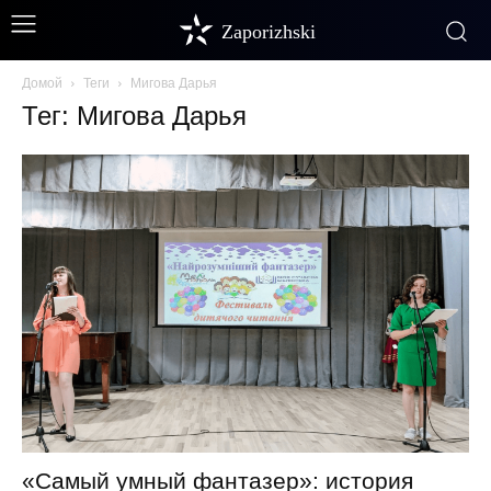
Zaporizhski
Домой
Теги
Мигова Дарья
Тег: Мигова Дарья
«Самый умный фантазер»: история