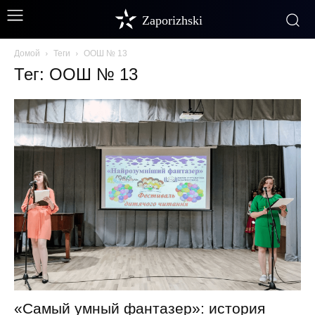
Zaporizhski
Домой
Теги
ООШ № 13
Тег: ООШ № 13
«Самый умный фантазер»: история