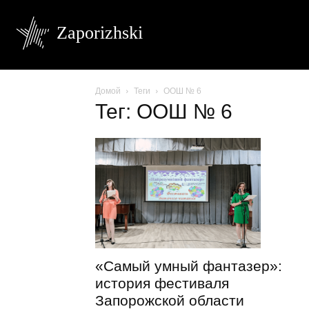
Zaporizhski
Домой
Теги
ООШ № 6
Тег: ООШ № 6
«Самый умный фантазер»:
история фестиваля
Запорожской области