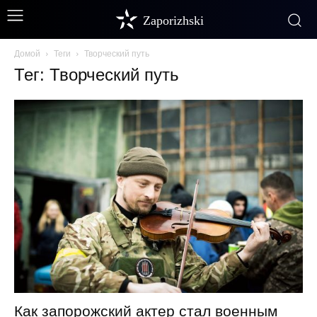
Zaporizhski
Домой
Теги
Творческий путь
Тег: Творческий путь
Как запорожский актер стал военным