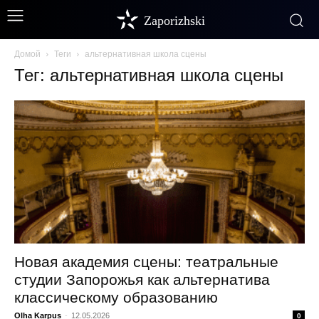
Zaporizhski
Домой
Теги
альтернативная школа сцены
Тег: альтернативная школа сцены
Новая академия сцены: театральные
студии Запорожья как альтернатива
классическому образованию
Olha Karpus
-
12.05.2026
0