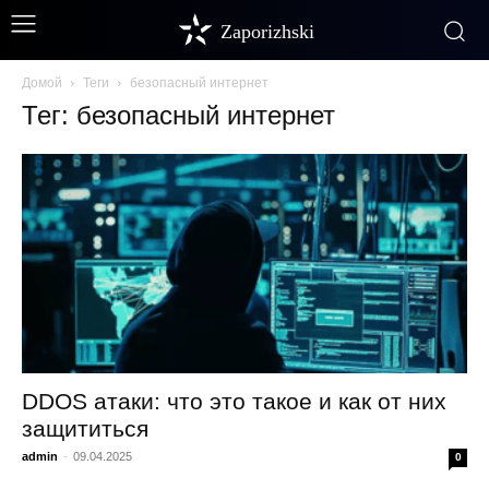
Zaporizhski
Домой
Теги
безопасный интернет
Тег: безопасный интернет
DDOS атаки: что это такое и как от них
защититься
admin
-
09.04.2025
0