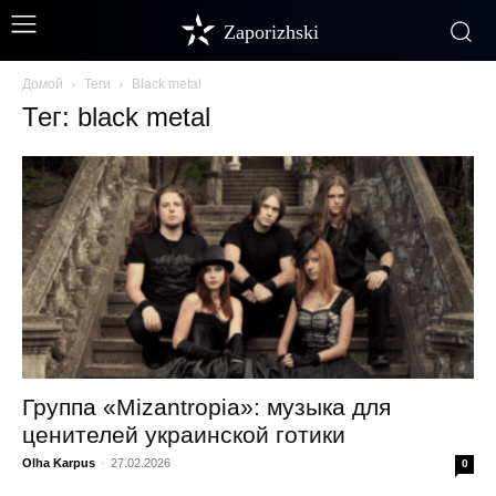
Zaporizhski
Домой
Теги
Black metal
Тег: black metal
Группа «Mizantropia»: музыка для
ценителей украинской готики
Olha Karpus
-
27.02.2026
0