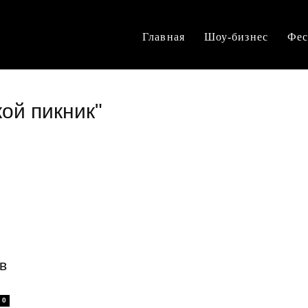
Главная
Шоу-бизнес
Фес
кой пикник"
в
0