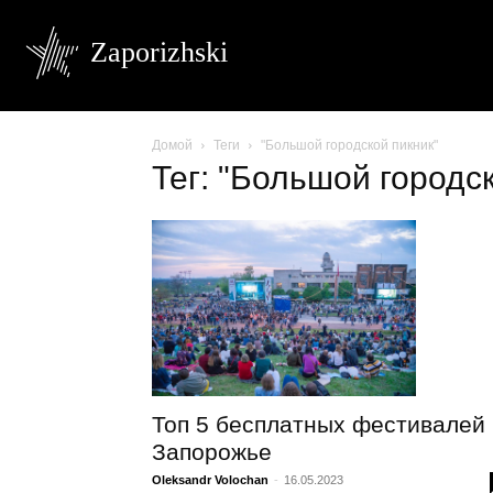
Zaporizhski
Домой
Теги
"Большой городской пикник"
Тег: "Большой городс
Топ 5 бесплатных фестивалей 
Запорожье
Oleksandr Volochan
-
16.05.2023