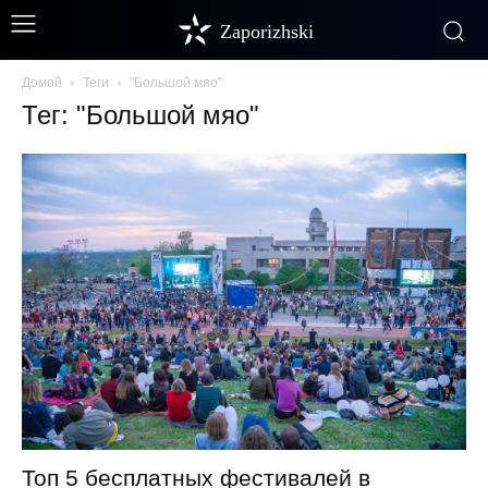
Zaporizhski
Домой
Теги
"Большой мяо"
Тег: "Большой мяо"
Топ 5 бесплатных фестивалей в