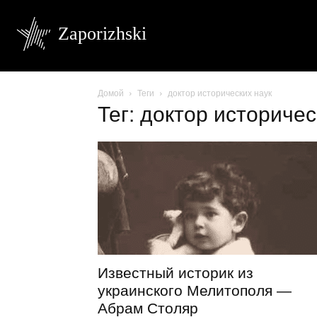
Zaporizhski
Домой
Теги
доктор исторических наук
Тег: доктор историчес
Известный историк из
украинского Мелитополя —
Абрам Столяр