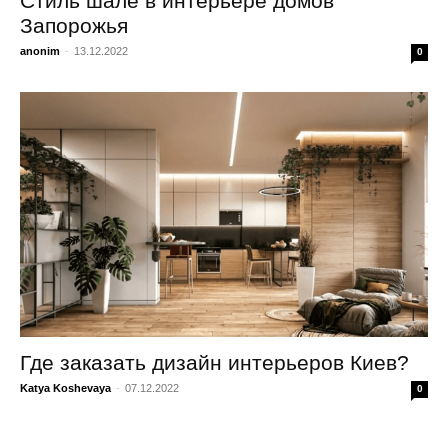
Стиль шале в интерьере домов
Запорожья
anonim
-
13.12.2022
0
Где заказать дизайн интерьеров Киев?
Katya Koshevaya
-
07.12.2022
0