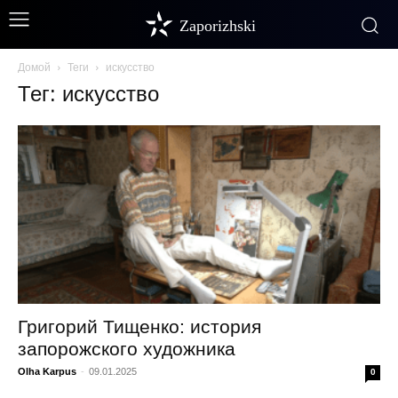
Zaporizhski
Домой
Теги
искусство
Тег: искусство
Григорий Тищенко: история
запорожского художника
Olha Karpus
-
09.01.2025
0