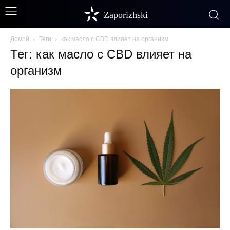
Zaporizhski
Домой
Теги
как масло с CBD влияет на организм
Тег: как масло с CBD влияет на
организм