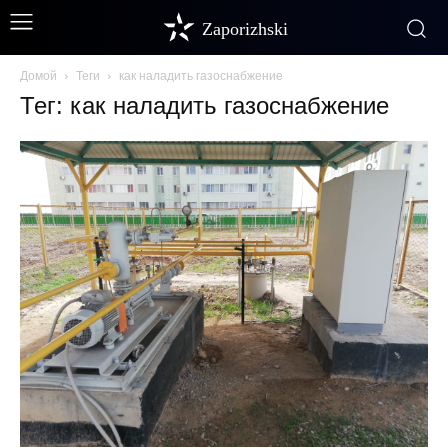
Zaporizhski
Домой
Теги
как наладить газоснабжение
Тег: как наладить газоснабжение