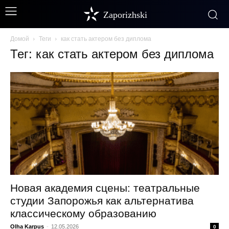
Zaporizhski
Домой
Теги
как стать актером без диплома
Тег: как стать актером без диплома
Новая академия сцены: театральные
студии Запорожья как альтернатива
классическому образованию
Olha Karpus
-
12.05.2026
0