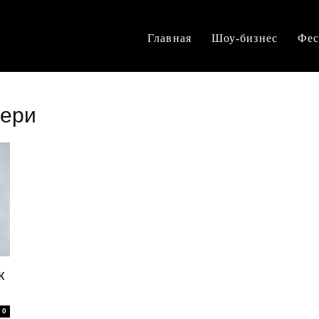
Главная
Шоу-бизнес
Фес
вери
к
0