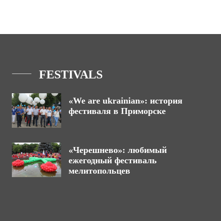
FESTIVALS
«We are ukrainian»: история
фестиваля в Приморске
«Черешнево»: любимый
ежегодный фестиваль
мелитопольцев