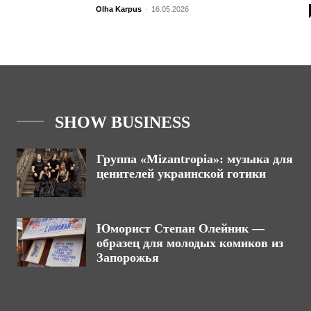
Olha Karpus
-
16.05.2026
SHOW BUSINESS
Группа «Mizantropia»: музыка для
ценителей украинской готики
Юморист Степан Олейник —
образец для молодых комиков из
Запорожья