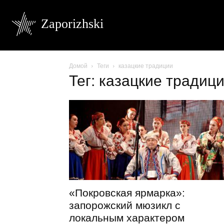
Zaporizhski
Домой
Теги
казацкие традиции
Тег: казацкие традиц
«Покровская ярмарка»:
запорожский мюзикл с
локальным характером