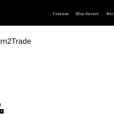
Главная
Шоу-бизнес
Фес
arn2Trade
м
0