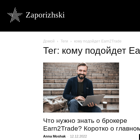
Zaporizhski
Домой
Теги
кому подойдет Earn2Trade
Тег: кому подойдет E
Что нужно знать о брокере
Earn2Trade? Коротко о главно
Anna Moshak
-
12.12.2022