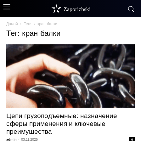
Zaporizhski
Домой
Теги
кран-балки
Тег: кран-балки
Цепи грузоподъемные: назначение,
сферы применения и ключевые
преимущества
admin
-
03.11.2025
0