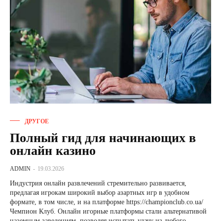
ДРУГОЕ
Полный гид для начинающих в
онлайн казино
ADMIN
-
19.03.2026
Индустрия онлайн развлечений стремительно развивается,
предлагая игрокам широкий выбор азартных игр в удобном
формате, в том числе, и на платформе https://championclub.co.ua/
Чемпион Клуб. Онлайн игорные платформы стали альтернативой
наземным заведениям, позволяя испытать удачу из любого