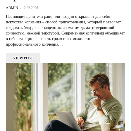
ADMIN
-
12.06.2026
Настоящие ценители рано или поздно открывают для себя
искусство копчения – способ приготовления, который позволяет
создавать блюда с насыщенным ароматом дыма, невероятной
сочностью, нежной текстурой. Современная коптильня объединяет
в себе функциональность гриля и возможности
профессионального копчения,...
VIEW POST