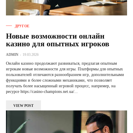
ДРУГОЕ
Новые возможности онлайн
казино для опытных игроков
ADMIN
-
19.03.2026
Онлайн казино продолжают развиваться, предлагая опытным
игрокам новые возможности для игры. Платформы для опытных
пользователей отличаются разнообразием игр, дополнительными
функциями и более сложными механиками, что позволяет
получать более насыщенный игровой процесс, например, на
ресурсе https://casino-champions.net.ua/...
VIEW POST