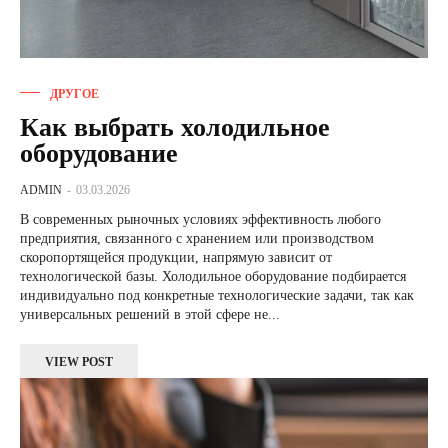
ДРУГОЕ
Как выбрать холодильное
оборудование
ADMIN
-
03.03.2026
В современных рыночных условиях эффективность любого
предприятия, связанного с хранением или производством
скоропортящейся продукции, напрямую зависит от
технологической базы. Холодильное оборудование подбирается
индивидуально под конкретные технологические задачи, так как
универсальных решений в этой сфере не...
VIEW POST