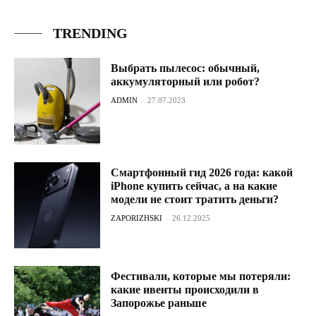
TRENDING
Выбрать пылесос: обычный,
аккумуляторный или робот?
ADMIN
-
27.07.2023
Смартфонный гид 2026 года: какой
iPhone купить сейчас, а на какие
модели не стоит тратить деньги?
ZAPORIZHSKI
-
26.12.2025
Фестивали, которые мы потеряли:
какие ивенты происходили в
Запорожье раньше