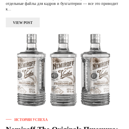
отдельные файлы для кадров и бухгалтерии — все это приводит
к...
VIEW POST
ИСТОРИИ УСПЕХА