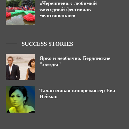
«Черешнево»: любимый
ежегодный фестиваль
мелитопольцев
SUCCESS STORIES
Ярко и необычно. Бердянские
"звезды"
Талантливая кинорежиссер Ева
Нейман