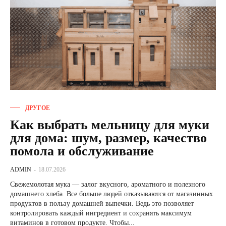
ДРУГОЕ
Как выбрать мельницу для муки
для дома: шум, размер, качество
помола и обслуживание
ADMIN
-
18.07.2026
Свежемолотая мука — залог вкусного, ароматного и полезного
домашнего хлеба. Все больше людей отказываются от магазинных
продуктов в пользу домашней выпечки. Ведь это позволяет
контролировать каждый ингредиент и сохранять максимум
витаминов в готовом продукте. Чтобы...