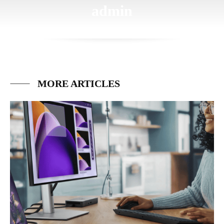
admin
MORE ARTICLES