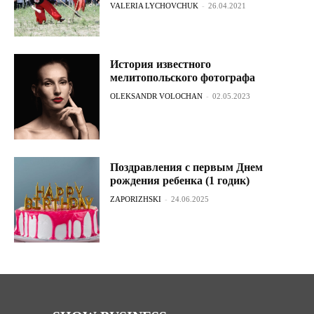
VALERIA LYCHOVCHUK
-
26.04.2021
История известного
мелитопольского фотографа
OLEKSANDR VOLOCHAN
-
02.05.2023
Поздравления с первым Днем
рождения ребенка (1 годик)
ZAPORIZHSKI
-
24.06.2025