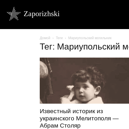
Zaporizhski
Домой
Теги
Мариупольский могильник
Тег: Мариупольский м
Известный историк из
украинского Мелитополя —
Абрам Столяр