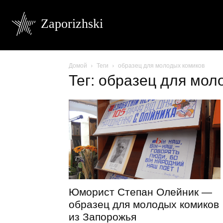
Zaporizhski
Домой
Теги
образец для молодых комиков
Тег: образец для мол
Юморист Степан Олейник —
образец для молодых комиков
из Запорожья