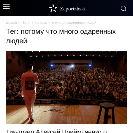
Zaporizhski
Домой
Теги
потому что много одаренных людей
Тег: потому что много одаренных
людей
Тик-токер Алексей Приймаченко о