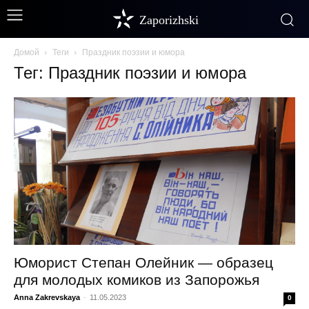
Zaporizhski
Домой
Теги
Праздник поэзии и юмора
Тег: Праздник поэзии и юмора
Юморист Степан Олейник — образец
для молодых комиков из Запорожья
Anna Zakrevskaya
-
11.05.2023
0