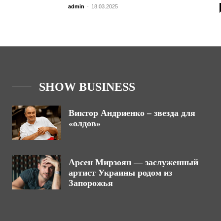
admin
-
18.03.2025
SHOW BUSINESS
Виктор Андриенко – звезда для
«олдов»
Арсен Мирзоян — заслуженный
артист Украины родом из
Запорожья