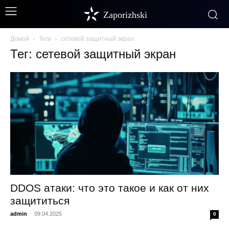
Zaporizhski
Домой
Теги
сетевой защитный экран
Тег: сетевой защитный экран
DDOS атаки: что это такое и как от них
защититься
admin
-
09.04.2025
0