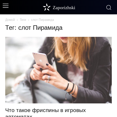
Zaporizhski
Домой
Теги
слот Пирамида
Тег: слот Пирамида
Что такое фриспины в игровых
автоматах