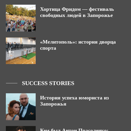
Хортица Фридом — фестиваль
свободных людей в Запорожье
«Мелитополь»: история дворца
спорта
SUCCESS STORIES
История успеха юмориста из
Запорожья
Кем был Антон Прасоленко: