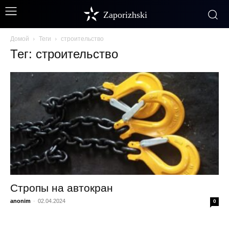
Zaporizhski
Домой
Теги
строительство
Тег: строительство
Стропы на автокран
anonim
-
02.04.2024
0