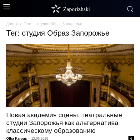
Zaporizhski
Домой
Теги
студия Образ Запорожье
Тег: студия Образ Запорожье
Новая академия сцены: театральные
студии Запорожья как альтернатива
классическому образованию
Olha Karpus
-
12.05.2026
0