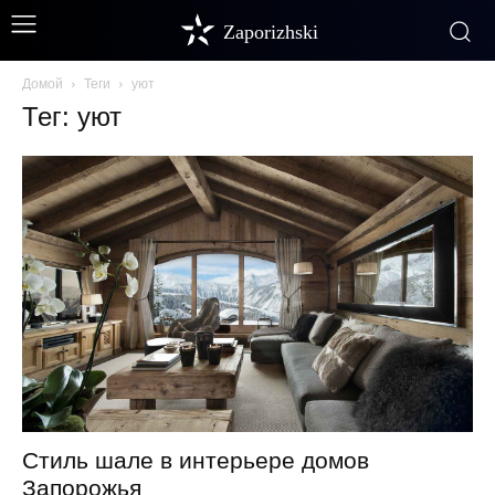
Zaporizhski
Домой
Теги
уют
Тег: уют
Стиль шале в интерьере домов
Запорожья