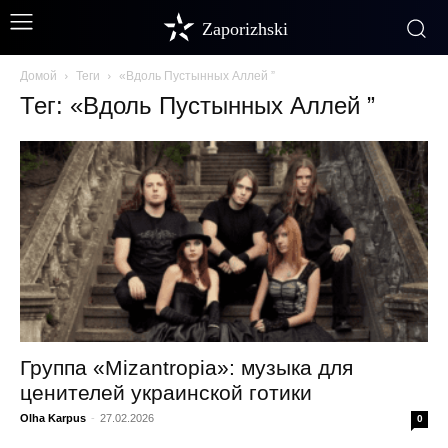
Zaporizhski
Домой
Теги
«Вдоль Пустынных Аллей ”
Тег: «Вдоль Пустынных Аллей ”
Группа «Mizantropia»: музыка для
ценителей украинской готики
Olha Karpus
-
27.02.2026
0