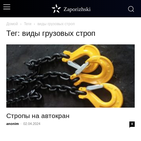
Zaporizhski
Домой
Теги
виды грузовых строп
Тег: виды грузовых строп
Стропы на автокран
anonim
-
02.04.2024
0