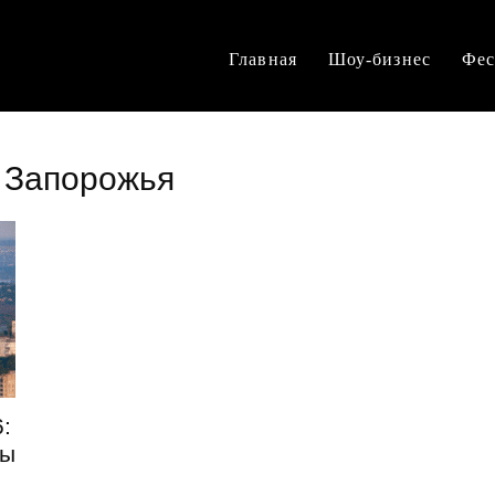
Главная
Шоу-бизнес
Фес
к Запорожья
:
ны