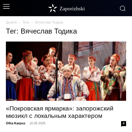
Zaporizhski
Домой
Теги
Вячеслав Тодика
Тег: Вячеслав Тодика
«Покровская ярмарка»: запорожский
мюзикл с локальным характером
Olha Karpus
-
16.05.2026
0